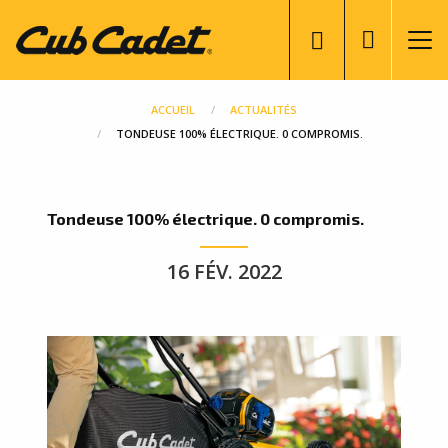
Aller
User
au
account
contenu
menu
principal
ACCUEIL
ACTUALITÉS
TONDEUSE 100% ÉLECTRIQUE. 0 COMPROMIS.
Tondeuse 100% électrique. 0 compromis.
16 FÉV. 2022