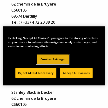
62 chemin de la Bruyère
CS60105
69574 Dardilly
Tél. : (+33) 4 72 20 39 20
Registre du commerce
By clicking “Accept All Cookies”, you agree to the storing of cookies
Lyon
on your device to enhance site navigation, analyze site usage, and
assist in our marketing efforts.
N° d’enregistrement
654 507 521 RCS Lyon
Cookies Settings
Responsable du contenu éditorial créé en
Reject All But Necessary
Accept All Cookies
interne sur ce site web et sur tous les
canaux de réseaux sociaux :
Stanley Black & Decker
62 chemin de la Bruyère
CS60105