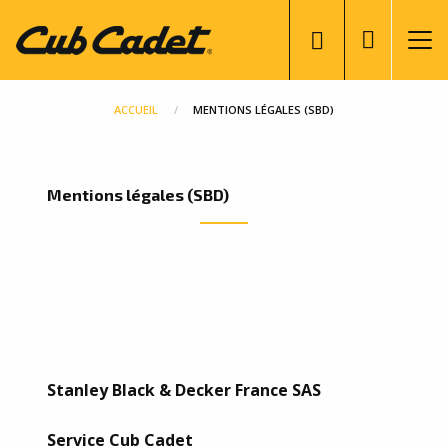
Aller
User
au
account
contenu
menu
principal
ACCUEIL
MENTIONS LÉGALES (SBD)
Mentions légales (SBD)
Stanley Black & Decker France SAS
Service Cub Cadet