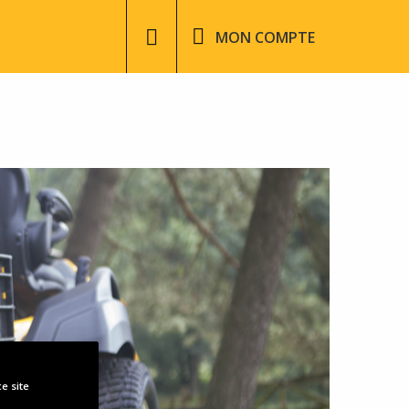
User
MON COMPTE
account
menu
e site