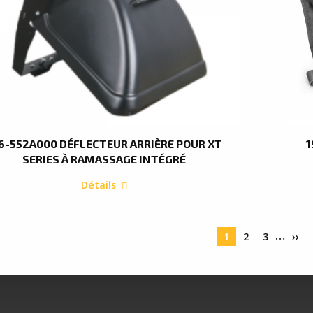
6-552A000 DÉFLECTEUR ARRIÈRE POUR XT
1
SERIES À RAMASSAGE INTÉGRÉ
Détails
…
nation
Page
1
Page
2
Page
3
Pag
››
courante
suiv