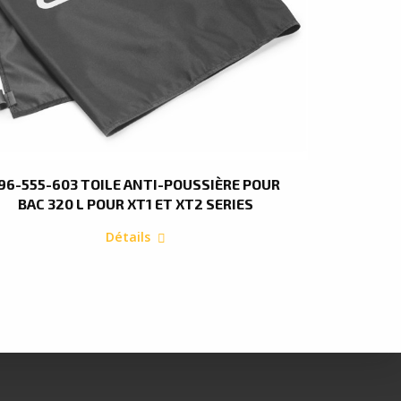
96-555-603 TOILE ANTI-POUSSIÈRE POUR
BAC 320 L POUR XT1 ET XT2 SERIES
Détails
e
ante