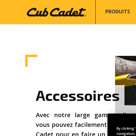
Aller
au
PRODUITS
Main
contenu
principal
navig
Accessoires
Avec notre large gamme d’acce
vous pouvez facilement compléte
By clicking
Cadet pour en faire un véritable
navigation,