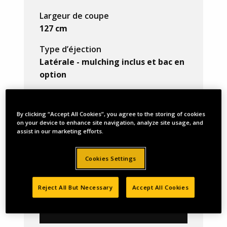
Largeur de coupe
127 cm
Type d’éjection
Latérale - mulching inclus et bac en
option
Avantages
By clicking “Accept All Cookies”, you agree to the storing of cookies
on your device to enhance site navigation, analyze site usage, and
assist in our marketing efforts.
Caracteristiques
Accessoires
Cookies Settings
Reject All But Necessary
Accept All Cookies
Où Acheter